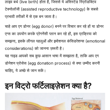
लाइव बर्थ (live birth) होता है, जिससे ये असिस्टेड रिप्रोडक्टिव
-
अगले स्टेप्स (Next Steps):
टेक्नोलॉजी (assisted reproductive technology) के सबसे
प्रभावी तरीकों में से एक बन जाता है।
-
फिज़िकल रिस्क्स (Physical Risks):
-
लॉन्ग-टर्म हेल्थ को लेकर अनिश्चितता (Long-Term Health
चाहे आप एग डोनर (egg donor) बनने पर विचार कर रहे हों या डोनर
Uncertainty):
एग्स का उपयोग करके प्रेगनेंसी प्लान कर रहे हों, इस प्रक्रिया को
-
इमोशनल और साइकोलॉजिकल रिस्क्स (Emotional & Psychological
समझना, इसके लीगल पहलुओं और इमोशनल कंसिडरेशन्स (emotional
Risks):
considerations) को जानना ज़रूरी है।
डोनर एग IVF से जुड़े सामान्य सवाल (FAQs) –
यह गाइड आपको सब कुछ आसान भाषा में समझाता है, ताकि आप एग
एEmbryo डोनेशन और डोनेटेड एग्स में क्या फर्क है?
डोनेशन प्रोसेस (egg donation process) से क्या उम्मीद करनी
-
1. जेनेटिक योगदान (Genetic Contribution)
चाहिए, ये अच्छे से जान सकें।
-
2. कौन होता है इंटेंडेड पैरेंट? (Who Is the Intended Parent?)
-
3. फर्टिलाइज़ेशन प्रोसेस (Fertilization Process)
इन विट्रो फर्टिलाइज़ेशन क्या है?
-
4. लीगल और एथिकल कंसिडरेशन्स (Legal and Ethical
Considerations):
-
5. मेडिकल यूज़ केस (Medical Use Cases):