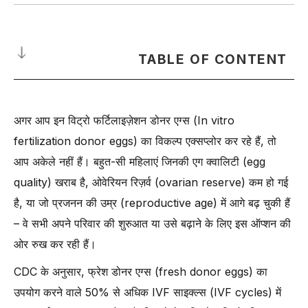
TABLE OF CONTENT
IVF में डोनर एग कैसे काम करता है?
अगर आप इन विट्रो फर्टिलाइज़ेशन डोनर एग्स (In vitro
-
एग रिट्रीवल प्रोसेस (Egg Retrieval Process):
fertilization donor eggs) का विकल्प एक्सप्लोर कर रहे हैं, तो
-
IVF में एग रिट्रीवल कैसे किया जाता है?
आप अकेले नहीं हैं। बहुत-सी महिलाएं जिनकी एग क्वालिटी (egg
IVF में डोनेट किए गए एग्स का इस्तेमाल करने के बाद क्या होता है?
quality) खराब है, ओवेरियन रिज़र्व (ovarian reserve) कम हो गई
-
पोस्ट-एEmbryo ट्रांसफर केयर (Post-Embryo Transfer Care):
है, या जो प्रजनन की उम्र (reproductive age) में आगे बढ़ चुकी हैं
-
प्रेगनेंसी टेस्टिंग और मॉनिटरिंग (Pregnancy Testing and
– वे सभी अपने परिवार की शुरुआत या उसे बढ़ाने के लिए इस ऑप्शन की
Monitoring):
ओर रुख कर रही हैं।
-
इमोशनल कंसिडरेशन्स (Emotional Considerations):
CDC के अनुसार, फ्रेश डोनर एग्स (fresh donor eggs) का
-
लीगल और एथिकल कंसिडरेशन्स (Legal and Ethical
Considerations):
उपयोग करने वाले 50% से अधिक IVF साइक्ल्स (IVF cycles) में
-
सक्सेस रेट्स और आउटकम्स (Success Rates and Outcomes):