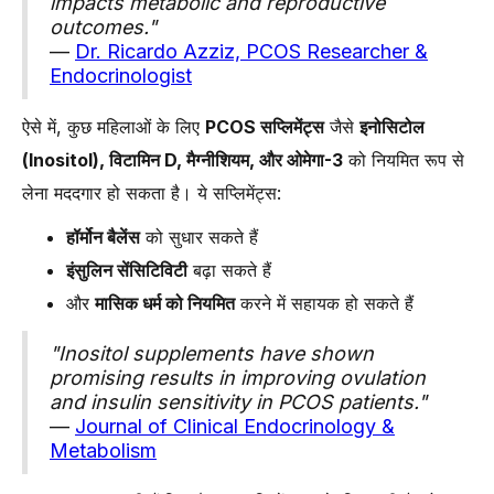
impacts metabolic and reproductive
🟣 PCOS के लिए सबसे असरदार सप्लिमेंट्स कौन-से हैं?
outcomes."
—
Dr. Ricardo Azziz, PCOS Researcher &
-
1. 🌿 Inositol – इंसुलिन कंट्रोल के लिए
Endocrinologist
-
2. 🐟 Omega-3 – सूजन कम करने के लिए
ऐसे में, कुछ महिलाओं के लिए
PCOS सप्लिमेंट्स
जैसे
इनोसिटोल
-
3. ☀️ Vitamin D – हॉर्मोन संतुलन के लिए
(Inositol), विटामिन D, मैग्नीशियम, और ओमेगा-3
को नियमित रूप से
-
4. 🧘‍♀️ Magnesium – स्ट्रेस कम करने के लिए
लेना मददगार हो सकता है। ये सप्लिमेंट्स:
-
5. 🧴 Zinc – त्वचा और बालों के लिए
-
6. 🦠 Probiotics – Gut Health के लिए
हॉर्मोन बैलेंस
को सुधार सकते हैं
इंसुलिन सेंसिटिविटी
बढ़ा सकते हैं
-
7. 🍃 Spearmint – एंड्रोज़न घटाने के लिए
और
मासिक धर्म को नियमित
करने में सहायक हो सकते हैं
-
🩺 डॉ. अंशु अग्रवाल की सलाह: PCOS को नैचुरल तरीक़े से कैसे संभालें?
🔬 PCOS में इंसुलिन रेसिस्टेंस क्यों है चिंता का कारण?
"Inositol supplements have shown
promising results in improving ovulation
-
📈 1. एंड्रोजन का स्तर बढ़ाता है (Increases Androgen Production)
and insulin sensitivity in PCOS patients."
-
🩸 2. मासिक धर्म चक्र पर असर (Disrupts Menstrual Cycles)
—
Journal of Clinical Endocrinology &
Metabolism
-
⚖️ 3. वज़न बढ़ने और घटाने में रुकावट (Affects Weight
Management)