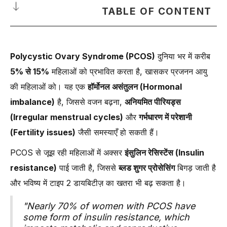
TABLE OF CONTENT
🟣 Polycystic Ovary Syndrome (PCOS) क्या है और इसे खास देखभाल
की ज़रूरत क्यों होती है?
Polycystic Ovary Syndrome (PCOS)
दुनिया भर में करीब
-
🔴 PCOS की खास देखभाल क्यों ज़रूरी है?
5% से 15%
महिलाओं को प्रभावित करता है, खासकर प्रजनन आयु
-
🟢 PCOS मैनेजमेंट के लिए नेचुरल अप्रोच ज़रूरी क्यों है?
की महिलाओं को। यह एक
हॉर्मोनल असंतुलन (Hormonal
🟣 PCOS सप्लिमेंट क्या होता है और यह कैसे मदद करता है?
imbalance)
है, जिससे वजन बढ़ना,
अनियमित पीरियड्स
(Irregular menstrual cycles)
और
गर्भधारण में परेशानी
-
1. 🧬 हॉर्मोनल बैलेंस को सपोर्ट करता है
(Fertility issues)
जैसी समस्याएँ हो सकती हैं।
-
2. 💉 इंसुलिन सेंसिटिविटी को सुधारता है
-
3. 📆 मासिक धर्म चक्र को नियमित करता है
PCOS से जूझ रही महिलाओं में अक्सर
इंसुलिन रेसिस्टेंस (Insulin
resistance)
पाई जाती है, जिससे
ब्लड शुगर प्रोसेसिंग
बिगड़ जाती है
-
4. 🤰 फर्टिलिटी को बेहतर बनाता है
और भविष्य में टाइप 2 डायबिटीज़ का खतरा भी बढ़ सकता है।
-
5. ⚖️ वज़न नियंत्रण में मदद करता है
-
6. 🔥 सूजन (Inflammation) को कम करता है
"Nearly 70% of women with PCOS have
some form of insulin resistance, which
-
7. ⚡ एनर्जी लेवल बढ़ाता है